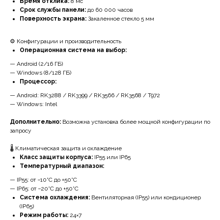
Время отклика:
8 мс
Срок службы панели:
до 60 000 часов
Поверхность экрана:
Закаленное стекло 5 мм
⚙️ Конфигурации и производительность
Операционная система на выбор:
— Android (2/16 ГБ)
— Windows (8/128 ГБ)
Процессор:
— Android: RK3288 / RK3399 / RK3566 / RK3568 / T972
— Windows: Intel
Дополнительно:
Возможна установка более мощной конфигурации по
запросу
🌡️ Климатическая защита и охлаждение
Класс защиты корпуса:
IP55 или IP65
Температурный диапазон:
— IP55: от −10°C до +50°C
— IP65: от −20°C до +50°C
Система охлаждения:
Вентиляторная (IP55) или кондиционер
(IP65)
Режим работы:
24×7