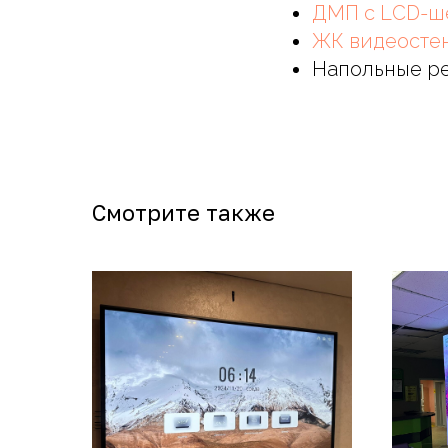
ДМП c LСD-ш
ЖК видеосте
Напольные р
Смотрите также