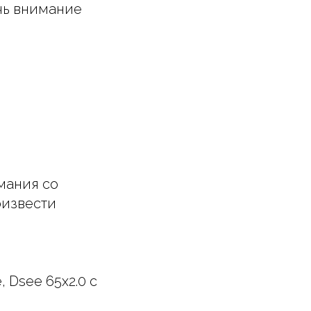
чь внимание
мания со
оизвести
 Dsee 65x2.0 с