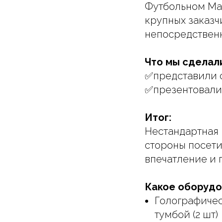
Футбольном Ман
крупных заказч
непосредственн
Что мы сделал
✅представили 
✅презентовали
Итог:
Нестандартная 
стороны посети
впечатление и 
Какое оборудо
Голографичес
тумбой (2 шт)