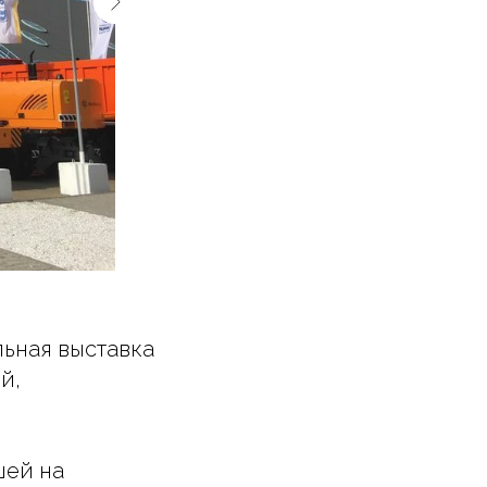
ьная выставка
й,
шей на