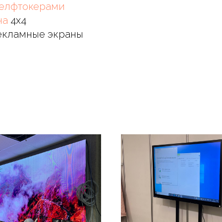
елфтокерами
на
4х4
екламные экраны